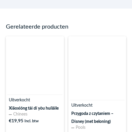
Gerelateerde producten
Uitverkocht
Uitverkocht
Xiǎoxióng tài dí yòu huíláile
Przygoda z czytaniem –
Chinees
€
19,95
Incl. btw
Disney (met beloning)
Pools