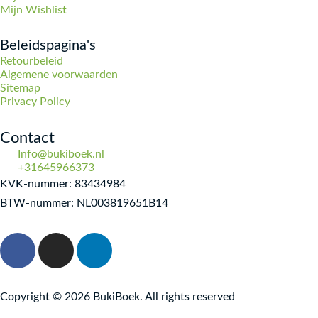
Mijn Wishlist
Beleidspagina's
Retourbeleid
Algemene voorwaarden
Sitemap
Privacy Policy
Contact
Info@bukiboek.nl
+31645966373
KVK-nummer: 83434984
BTW-nummer: NL003819651B14
F
I
L
a
n
i
c
s
n
e
t
k
Copyright © 2026 BukiBoek. All rights reserved
b
a
e