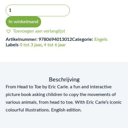
Head
to
Toe
In winkelmand
aantal
Toevoegen aan verlanglijst
Artikelnummer:
9780694013012
Categorie:
Engels
Labels
0 tot 3 jaar
,
4 tot 6 jaar
Beschrijving
From Head to Toe by Eric Carle. a fun and interactive
picture book asking children to copy the movements of
various animals, from head to toe. With Eric Carle’s iconic
colourful illustrations. English edition.