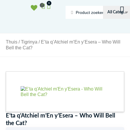
Doorgaan
Winkelwagen
0
naar
Search
inhoud
...
Thuis
/
Tigrinya
/ E’ta q’Atchiel m’En y’Esera – Who Will
Bell the Cat?
E’ta q’Atchiel m’En y’Esera – Who Will Bell
the Cat?