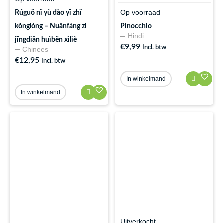
Op voorraad
Rúguǒ nǐ yù dào yī zhǐ
kǒnglóng – Nuǎnfáng zi
Pinocchio
Hindi
jīngdiǎn huìběn xìliè
€
9,99
Incl. btw
Chinees
€
12,95
Incl. btw
In winkelmand
In winkelmand
Uitverkocht