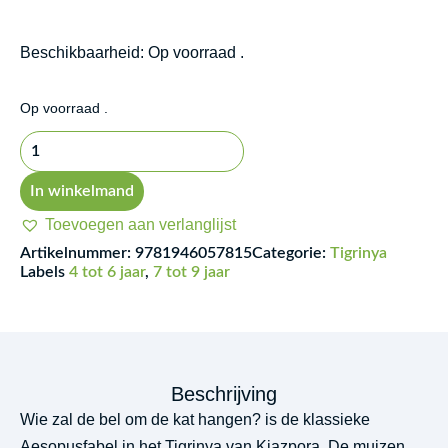
Beschikbaarheid:
Op voorraad .
E'ta
Op voorraad .
q'Atchiel
m'En
y'Esera
In winkelmand
-
Toevoegen aan verlanglijst
Who
Artikelnummer:
9781946057815
Categorie:
Tigrinya
Will
Labels
4 tot 6 jaar
,
7 tot 9 jaar
Bell
the
Cat?
aantal
Beschrijving
Wie zal de bel om de kat hangen? is de klassieke
Aesopusfabel in het Tigrinya van Kiazpora. De muizen