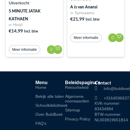
Uitverkocht
A is van Anansi
5 MINUTE JATAK
Surinaams
€
21,99
KATHAEN
Incl. btw
Hindi
€
14,99
Incl. btw
Meer informatie
Meer informatie
Menu
Beleidspagina's
Contact
Home
Retourbeleid
Info@bukiboek
Bekijk alle talen
Algemene
+3164596637
voorwaarden
KVK-nummer:
Schoolbibliotheek
83434984
Sitemap
Over BukiBoek
BTW-nummer:
Privacy Policy
NL003819651B14
FAQ's