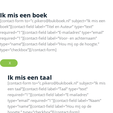
o
g
d
o
r
i
Ik mis een boek
k
a
n
-
m
[contact-form to=”c.pikero@bukiboek.nl” subject=”Ik mis een
f
boek”][contact-field label=”Titel en Auteur” type=”text”
required=”1″][contact-field label=”E-mailadres” type=”email”
required=”1″][contact-field label=”Voor- en achternaam”
type=”name”][contact-field label=”Hou mij op de hoogte.”
type=”checkbox”][/contact-form]
X
Ik mis een taal
[contact-form to=”c.pikero@bukiboek.nl” subject=”Ik mis
een taal”][contact-field label=”Taal” type=”text”
required=”1″][contact-field label=”E-mailadres”
type=”email” required=”1″][contact-field label=”Naam”
type=”name”][contact-field label=”Hou mij op de
hoogte.” type=”checkbox”][/contact-form]