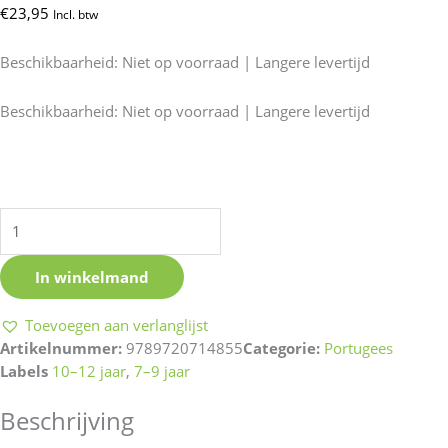
€
23,95
Incl. btw
Beschikbaarheid:
Niet op voorraad | Langere levertijd
Enciclopédia
Beschikbaarheid:
Niet op voorraad | Langere levertijd
dos
Curiosos
-
Planeta
Terra
aantal
In winkelmand
Toevoegen aan verlanglijst
Artikelnummer:
9789720714855
Categorie:
Portugees
Labels
10–12 jaar
,
7–9 jaar
Beschrijving