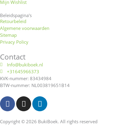
Mijn Wishlist
Beleidspagina's
Retourbeleid
Algemene voorwaarden
Sitemap
Privacy Policy
Contact
Info@bukiboek.nl
+31645966373
KVK-nummer: 83434984
BTW-nummer: NL003819651B14
F
I
L
a
n
i
c
s
n
e
t
k
Copyright © 2026 BukiBoek. All rights reserved
b
a
e