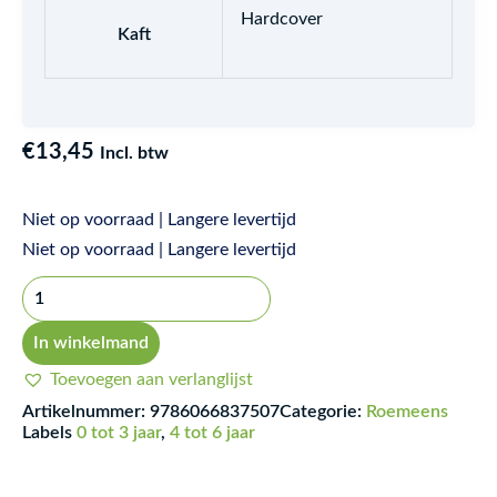
Hardcover
Kaft
€
13,45
Incl. btw
Niet op voorraad | Langere levertijd
Emotiile
Niet op voorraad | Langere levertijd
lui
Noni
-
In winkelmand
Sunt
Toevoegen aan verlanglijst
trist!
Artikelnummer:
9786066837507
Categorie:
Roemeens
aantal
Labels
0 tot 3 jaar
,
4 tot 6 jaar