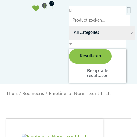
Doorgaan
Winkelwagen
0
naar
Search
inhoud
...
Resultaten
Bekijk alle
resultaten
Thuis
/
Roemeens
/ Emotiile lui Noni – Sunt trist!