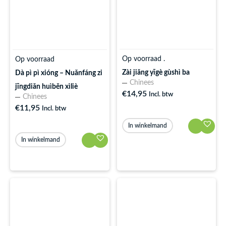
Op voorraad .
Op voorraad
Zài jiǎng yīgè gùshì ba
Dà pì pì xióng – Nuǎnfáng zi
Chinees
jīngdiǎn huìběn xìliè
€
14,95
Incl. btw
Chinees
€
11,95
Incl. btw
In winkelmand
In winkelmand