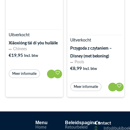
Uitverkocht
Uitverkocht
Xiǎoxióng tài dí yòu huíláile
Przygoda z czytaniem –
Chinees
€
19,95
Incl. btw
Disney (met beloning)
Pools
€
8,99
Incl. btw
Meer informatie
Meer informatie
Menu
Beleidspagina's
Contact
Home
Retourbeleid
Info@bukiboek