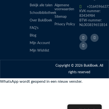
Bekijk alle talen
Algemene
+3164596637
voorwaarden
KVK-nummer:
Schoolbibliotheek
83434984
Sitemap
Over BukiBoek
BTW-nummer:
Privacy Policy
NL003819651B14
FAQ's
F
L
I
Blog
a
i
n
c
n
s
Mijn Account
e
k
t
b
e
a
Mijn Wishlist
o
d
g
o
i
r
k
n
a
-
m
Copyright © 2026 BukiBoek. All
f
rights reserved
WhatsApp wordt geopend in een nieuw venster.