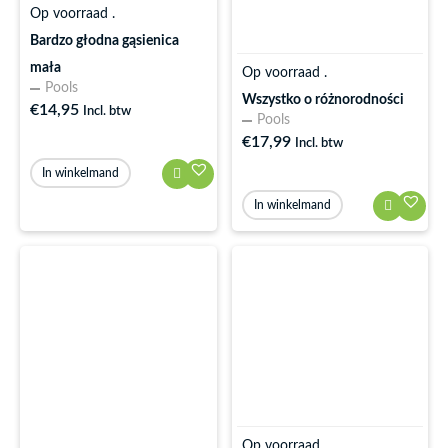
Op voorraad .
Bardzo głodna gąsienica
mała
Op voorraad .
Pools
Wszystko o różnorodności
€
14,95
Incl. btw
Pools
€
17,99
Incl. btw
In winkelmand
In winkelmand
Op voorraad .