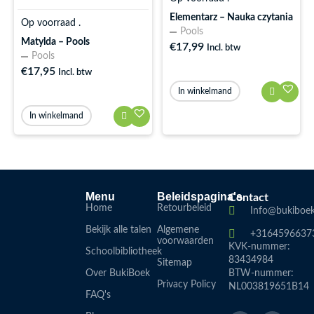
Elementarz – Nauka czytania
Op voorraad .
Pools
Matylda – Pools
€
17,99
Incl. btw
Pools
€
17,95
Incl. btw
In winkelmand
In winkelmand
Menu
Beleidspagina's
Contact
Home
Retourbeleid
Info@bukiboek
Bekijk alle talen
Algemene
+3164596637
voorwaarden
KVK-nummer:
Schoolbibliotheek
83434984
Sitemap
Over BukiBoek
BTW-nummer:
Privacy Policy
NL003819651B14
FAQ's