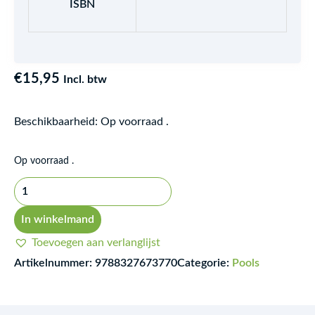
ISBN
€
15,95
Incl. btw
Beschikbaarheid:
Op voorraad .
Dzień
Op voorraad .
wszystkiego
aantal
In winkelmand
Toevoegen aan verlanglijst
Artikelnummer:
9788327673770
Categorie:
Pools