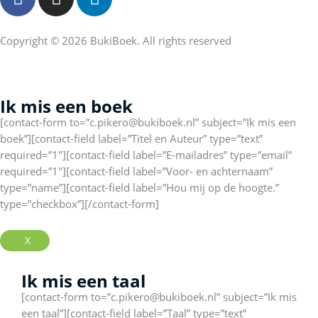
a
n
i
c
s
n
e
t
k
Copyright © 2026 BukiBoek. All rights reserved
b
a
e
o
g
d
o
r
i
Ik mis een boek
k
a
n
[contact-form to=”c.pikero@bukiboek.nl” subject=”Ik mis een
-
m
boek”][contact-field label=”Titel en Auteur” type=”text”
f
required=”1″][contact-field label=”E-mailadres” type=”email”
required=”1″][contact-field label=”Voor- en achternaam”
type=”name”][contact-field label=”Hou mij op de hoogte.”
type=”checkbox”][/contact-form]
X
Ik mis een taal
[contact-form to=”c.pikero@bukiboek.nl” subject=”Ik mis
een taal”][contact-field label=”Taal” type=”text”