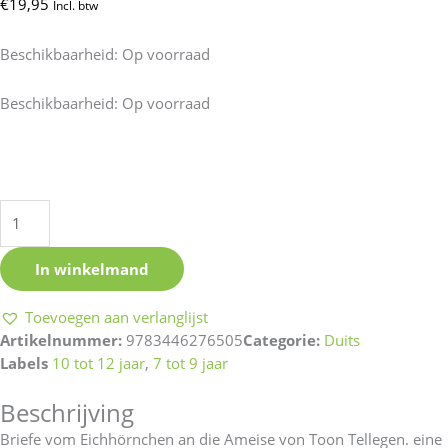
€
19,95
Incl. btw
Beschikbaarheid:
Op voorraad
Briefe
Beschikbaarheid:
Op voorraad
vom
Eichhorn
an
die
Ameise
aantal
In winkelmand
Toevoegen aan verlanglijst
Artikelnummer:
9783446276505
Categorie:
Duits
Labels
10 tot 12 jaar
,
7 tot 9 jaar
Beschrijving
Briefe vom Eichhörnchen an die Ameise von Toon Tellegen. eine