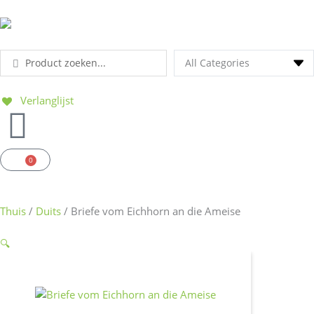
Doorgaan
naar
inhoud
Search
...
Verlanglijst
0
Winkelwagen
Thuis
/
Duits
/ Briefe vom Eichhorn an die Ameise
🔍