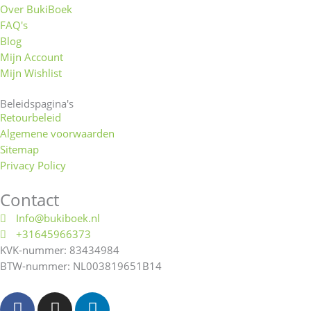
Over BukiBoek
FAQ's
Blog
Mijn Account
Mijn Wishlist
Beleidspagina's
Retourbeleid
Algemene voorwaarden
Sitemap
Privacy Policy
Contact
Info@bukiboek.nl
+31645966373
KVK-nummer: 83434984
BTW-nummer: NL003819651B14
F
I
L