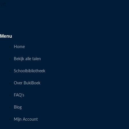
ijst
Menu
Home
Bekijk alle talen
Schoolbibliotheek
Over BukiBoek
FAQ's
Blog
Mijn Account