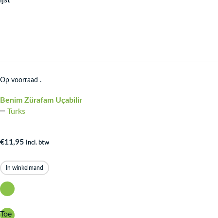
ijst
Op voorraad .
Benim Zürafam Uçabilir
Turks
€
11,95
Incl. btw
In winkelmand
Toe