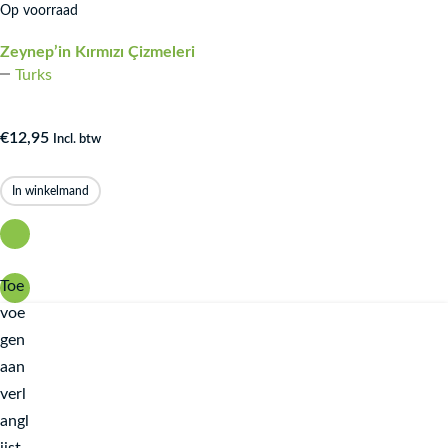
Op voorraad
Zeynep’in Kırmızı Çizmeleri
Turks
€
12,95
Incl. btw
In winkelmand
Toe
voe
gen
aan
verl
angl