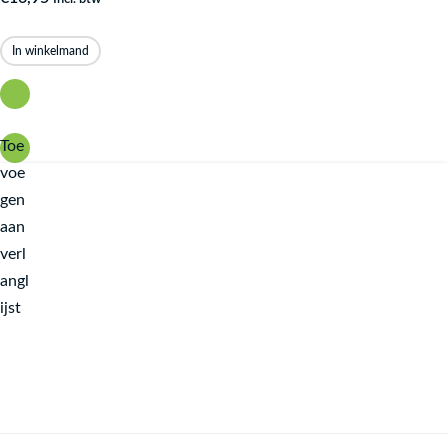
In winkelmand
Toe
voe
gen
aan
verl
angl
ijst