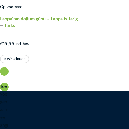
Op voorraad .
Lappa’nın doğum günü – Lappa is Jarig
Turks
€
19,95
Incl. btw
In winkelmand
Toe
voe
gen
aan
verl
angl