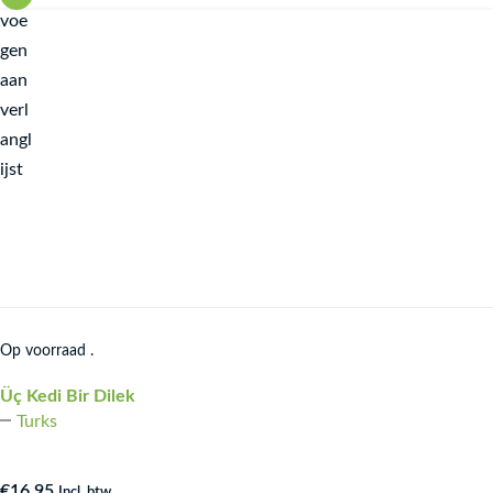
voe
gen
aan
verl
angl
ijst
Op voorraad .
Üç Kedi Bir Dilek
Turks
€
16,95
Incl. btw