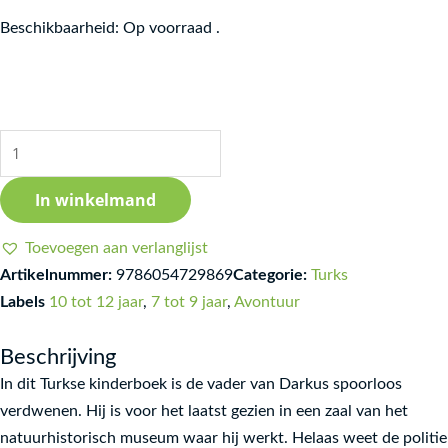
Böcek
Beschikbaarheid:
Op voorraad .
Çocuk
aantal
In winkelmand
Toevoegen aan verlanglijst
Artikelnummer:
9786054729869
Categorie:
Turks
Labels
10 tot 12 jaar
,
7 tot 9 jaar
,
Avontuur
Beschrijving
In dit Turkse kinderboek is de vader van Darkus spoorloos
verdwenen. Hij is voor het laatst gezien in een zaal van het
natuurhistorisch museum waar hij werkt. Helaas weet de politie