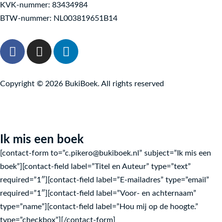
KVK-nummer: 83434984
BTW-nummer: NL003819651B14
F
I
L
a
n
i
c
s
n
e
t
k
Copyright © 2026 BukiBoek. All rights reserved
b
a
e
o
g
d
o
r
i
k
a
n
Ik mis een boek
-
m
[contact-form to=”c.pikero@bukiboek.nl” subject=”Ik mis een
f
boek”][contact-field label=”Titel en Auteur” type=”text”
required=”1″][contact-field label=”E-mailadres” type=”email”
required=”1″][contact-field label=”Voor- en achternaam”
type=”name”][contact-field label=”Hou mij op de hoogte.”
type=”checkbox”][/contact-form]