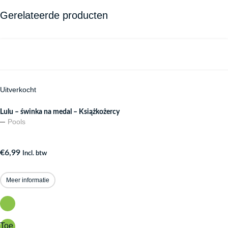
Gerelateerde producten
Uitverkocht
Lulu – świnka na medal – Książkożercy
Pools
€
6,99
Incl. btw
Meer informatie
Toe