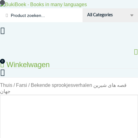
Doorgaan
naar
Search
inhoud
...
0
Winkelwagen
Thuis
/
Farsi
/ Bekende sprookjesverhalen قصه های شیرین
جهان