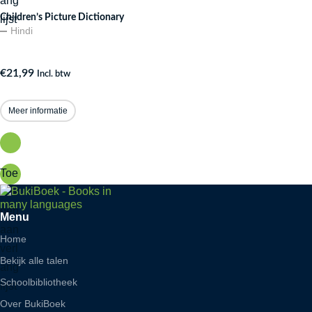
ang
Children’s Picture Dictionary
lijst
Hindi
€
21,99
Incl. btw
Meer informatie
Toe
voe
gen
Menu
aan
Home
verl
Bekijk alle talen
ang
Schoolbibliotheek
lijst
Over BukiBoek