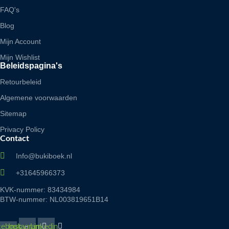
FAQ's
Blog
Mijn Account
Mijn Wishlist
Beleidspagina's
Retourbeleid
Algemene voorwaarden
Sitemap
Privacy Policy
Contact
Info@bukiboek.nl
+31645966373
KVK-nummer: 83434984
BTW-nummer: NL003819651B14
cebook-
Instagram
Linkedin