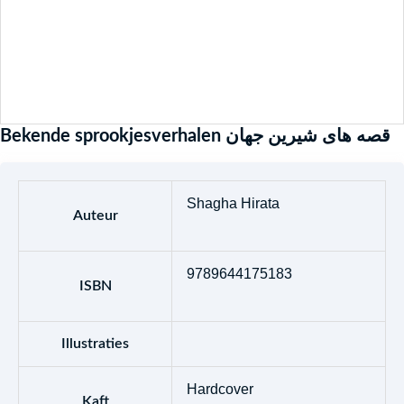
Bekende sprookjesverhalen قصه های شیرین جهان
Shagha Hirata
Auteur
9789644175183
ISBN
Illustraties
Hardcover
Kaft