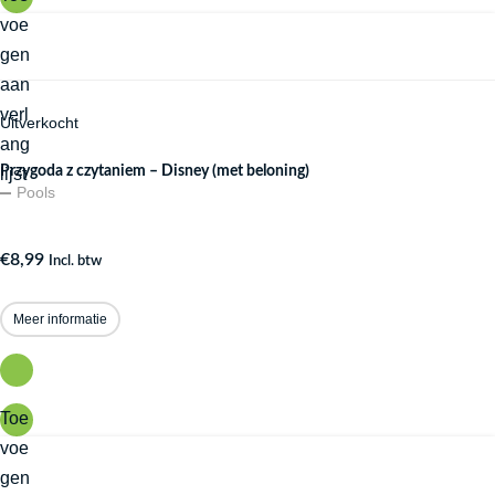
voe
gen
aan
verl
Uitverkocht
ang
Przygoda z czytaniem – Disney (met beloning)
lijst
Pools
€
8,99
Incl. btw
Meer informatie
Toe
voe
gen