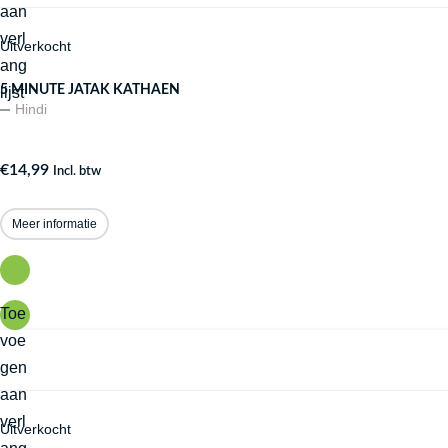
aan
verl
Uitverkocht
ang
5 MINUTE JATAK KATHAEN
lijst
Hindi
€
14,99
Incl. btw
Meer informatie
Toe
voe
gen
aan
verl
Uitverkocht