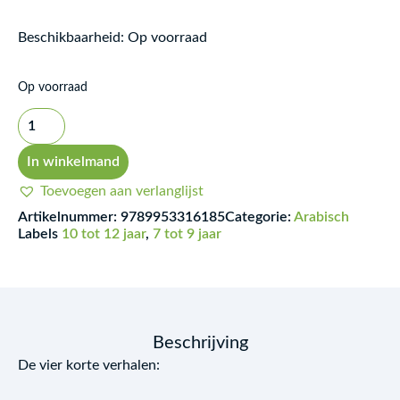
Beschikbaarheid:
Op voorraad
Attabiaa
Op voorraad
wa
asrarouha
assaghira
In winkelmand
aantal
Toevoegen aan verlanglijst
Artikelnummer:
9789953316185
Categorie:
Arabisch
Labels
10 tot 12 jaar
,
7 tot 9 jaar
Beschrijving
De vier korte verhalen: