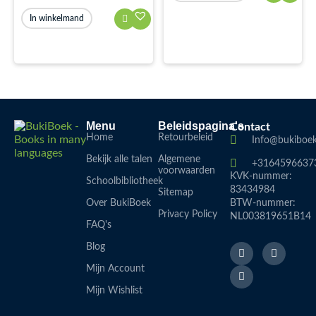
In winkelmand
Menu
Beleidspagina's
Contact
Home
Retourbeleid
Info@bukiboek
Bekijk alle talen
Algemene
+3164596637
voorwaarden
KVK-nummer:
Schoolbibliotheek
83434984
Sitemap
Over BukiBoek
BTW-nummer:
Privacy Policy
NL003819651B14
FAQ's
F
L
I
Blog
a
i
n
c
n
s
Mijn Account
e
k
t
b
e
a
Mijn Wishlist
o
d
g
o
i
r