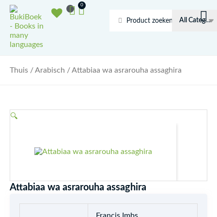
Doorgaan
Winkelwagen
0
naar
Search
inhoud
...
Thuis
/
Arabisch
/ Attabiaa wa asrarouha assaghira
🔍
Attabiaa wa asrarouha assaghira
Francis Imbs