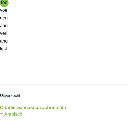
Toe
voe
gen
aan
verl
ang
lijst
Uitverkocht
Charlie wa masnaa achocolata
Arabisch