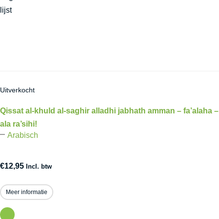
lijst
Uitverkocht
Qissat al-khuld al-saghir alladhi jabhath amman – fa’alaha –
ala ra’sihi!
Arabisch
€
12,95
Incl. btw
Meer informatie