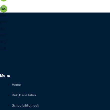
Toe
voe
gen
aan
verl
ang
lijst
Menu
Home
Bekijk alle talen
Schoolbibliotheek