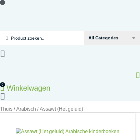
Doorgaan
Assawt
naar
(Het
inhoud
geluid)
aantal
Search
...
0
Winkelwagen
Thuis
/
Arabisch
/ Assawt (Het geluid)