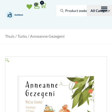
Doorgaan
Winkelwagen
0
naar
Search
inhoud
...
Thuis
/
Turks
/ Anneanne Gezegeni
🔍