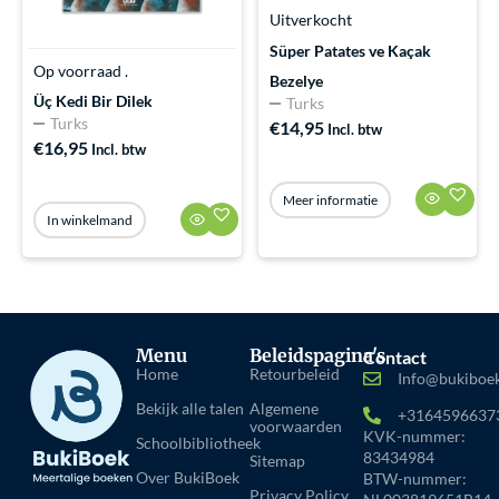
Uitverkocht
Süper Patates ve Kaçak
Op voorraad .
Bezelye
Üç Kedi Bir Dilek
Turks
Turks
€
14,95
Incl. btw
€
16,95
Incl. btw
Meer informatie
In winkelmand
Menu
Beleidspagina's
Contact
Home
Retourbeleid
Info@bukiboek
Bekijk alle talen
Algemene
+3164596637
voorwaarden
KVK-nummer:
Schoolbibliotheek
83434984
Sitemap
Over BukiBoek
BTW-nummer:
Privacy Policy