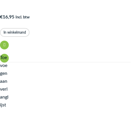
€
16,95
Incl. btw
In winkelmand
Toe
voe
gen
aan
verl
angl
ijst