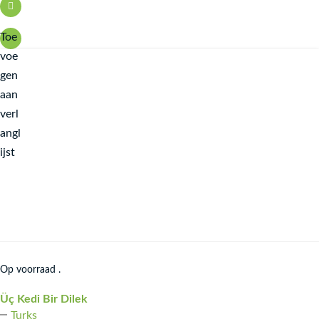
Toe
voe
gen
aan
verl
angl
ijst
Op voorraad .
Üç Kedi Bir Dilek
Turks