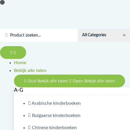
Doorgaan
Aaa!
naar
Bu
inhoud
da
Kim?
Search
/
...
Sessiz
Sakin'in
Gürültülü
Home
Maceraları
Bekijk alle talen
1
Sluit Bekijk alle talen
Open Bekijk alle talen
aantal
A-G
Arabische kinderboeken
Bulgaarse kinderboeken
Chinese kinderboeken