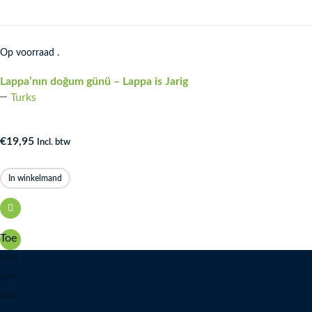
Op voorraad .
Lappa’nın doğum günü – Lappa is Jarig
Turks
€
19,95
Incl. btw
In winkelmand
Toe
voe
gen
aan