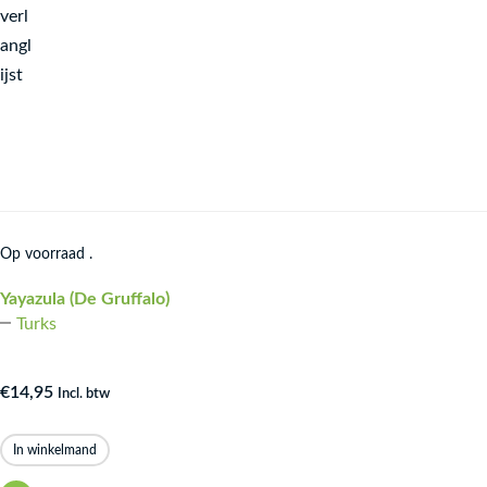
verl
angl
ijst
Op voorraad .
Yayazula (De Gruffalo)
Turks
€
14,95
Incl. btw
In winkelmand