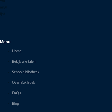
verl
angl
ijst
Menu
Home
Bekijk alle talen
Schoolbibliotheek
Over BukiBoek
FAQ's
Blog