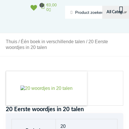
Doorgaan
Winkelwagen
€
0,00
naar
0
Search
inhoud
...
Thuis
/
Één boek in verschillende talen
/ 20 Eerste
woordjes in 20 talen
20 Eerste woordjes in 20 talen
20