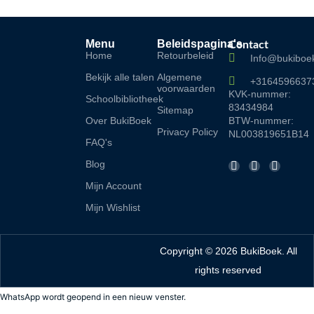
Menu
Beleidspagina's
Contact
Home
Retourbeleid
Info@bukiboek
Bekijk alle talen
Algemene
+3164596637
voorwaarden
KVK-nummer:
Schoolbibliotheek
83434984
Sitemap
Over BukiBoek
BTW-nummer:
Privacy Policy
NL003819651B14
FAQ's
F
I
L
Blog
a
n
i
Mijn Account
c
s
n
e
t
k
Mijn Wishlist
b
a
e
o
g
d
o
r
i
Copyright © 2026 BukiBoek. All
k
a
n
rights reserved
-
m
f
WhatsApp wordt geopend in een nieuw venster.