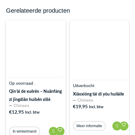
Gerelateerde producten
Op voorraad .
Uitverkocht
Qīn’ài de xuěrén – Nuǎnfáng
Xiǎoxióng tài dí yòu huíláile
Chinees
zi jīngdiǎn huìběn xìliè
Chinees
€
19,95
Incl. btw
€
12,95
Incl. btw
Meer informatie
In winkelmand