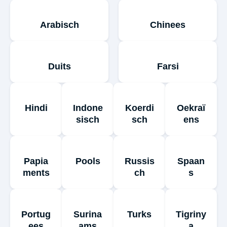
Arabisch
Chinees
Duits
Farsi
Hindi
Indone
Koerdi
Oekraï
sisch
sch
ens
Papia
Pools
Russis
Spaan
ments
ch
s
Portug
Surina
Turks
Tigriny
ees
ams
a