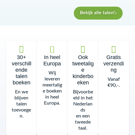
Bekijk alle talen
30+
In heel
Ook
Gratis
verschill
Europa
tweetalig
verzendi
ende
e
ng
Wij
talen
kinderbo
leveren
Vanaf
boeken
eken
meertalig
€90,-.
e boeken
En we
Bijvoorbe
in heel
blijven
eld in het
Europa.
talen
Nederlan
toevoege
ds
n.
en een
tweede
taal.