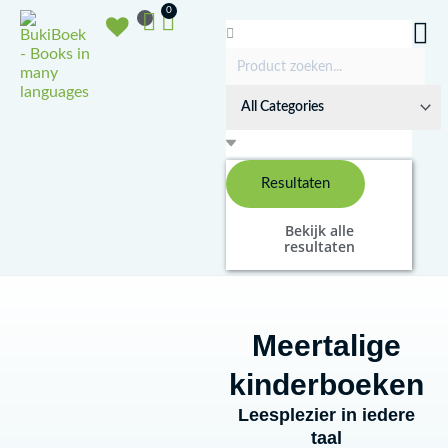
Doorgaan
Winkelwagen
0
naar
Search
inhoud
...
Resultaten
Bekijk alle
resultaten
Meertalige
kinderboeken
Leesplezier in iedere
taal