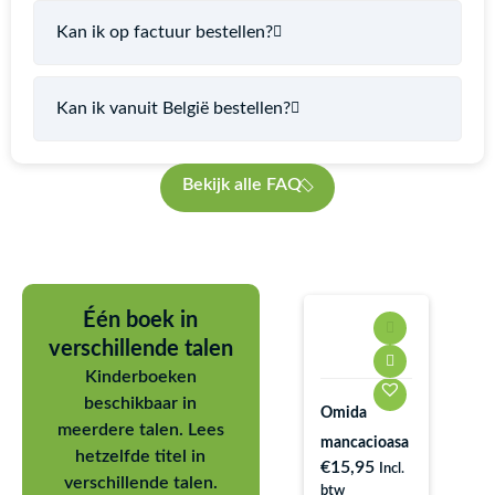
Kan ik op factuur bestellen?
Kan ik vanuit België bestellen?
Bekijk alle FAQ
Één boek in
verschillende talen
Kinderboeken
beschikbaar in
Omida
Cha
meerdere talen. Lees
mancacioasa
the
hetzelfde titel in
€
15,95
Incl.
fac
verschillende talen.
btw